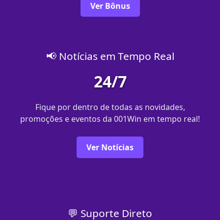
Ver Bônus
📢 Notícias em Tempo Real
24/7
Fique por dentro de todas as novidades,
promoções e eventos da 001Win em tempo real!
Ver Notícias
💬 Suporte Direto