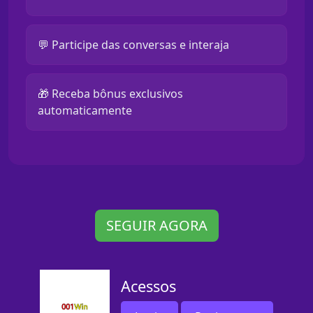
💬 Participe das conversas e interaja
🎁 Receba bônus exclusivos
automaticamente
SEGUIR AGORA
Acessos