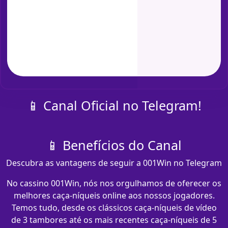
📱 Canal Oficial no Telegram!
📱 Benefícios do Canal
Descubra as vantagens de seguir a 001Win no Telegram
No cassino 001Win, nós nos orgulhamos de oferecer os
melhores caça-níqueis online aos nossos jogadores.
Temos tudo, desde os clássicos caça-níqueis de vídeo
de 3 tambores até os mais recentes caça-níqueis de 5